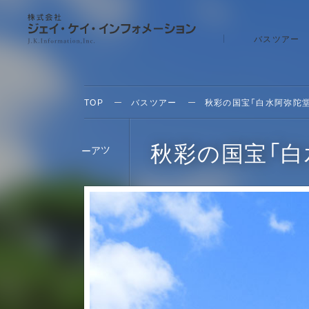
バスツアー
TOP
バスツアー
秋彩の国宝「白水阿弥陀
秋彩の国宝「白
ツア
ー