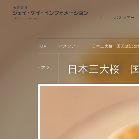
バスツアー
TOP
バスツアー
日本三大桜 国天然記念物
日本三大桜 国
ツア
ー