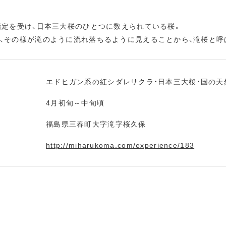
指定を受け、日本三大桜のひとつに数えられている桜。
、その様が滝のように流れ落ちるように見えることから、滝桜と呼
エドヒガン系の紅シダレサクラ・日本三大桜・国の天
4月初旬～中旬頃
福島県三春町大字滝字桜久保
http://miharukoma.com/experience/183